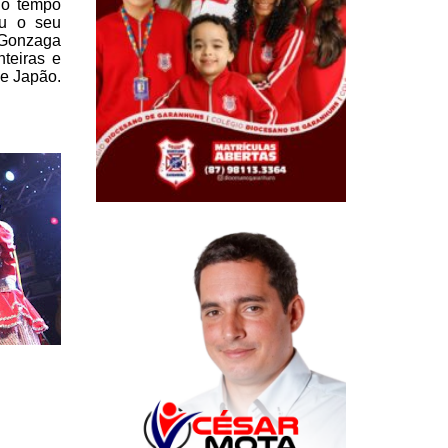
 o tempo
eu o seu
Gonzaga
nteiras e
e Japão.