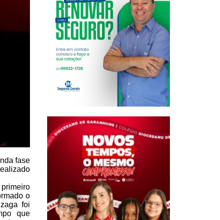
nda fase
realizado
primeiro
ormado o
aga foi
mpo que