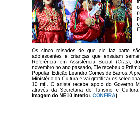
t
c
p
p
e
E
Os cinco reisados de que ele
faz parte são
adolescentes e crianças que ensaiam
semana
Referência em Assistência Social (Cras), do
novembro no ano passado, Ele recebeu o Prêmi
Popular: Edição Leandro Gomes de Barros. A pre
Ministério da Cultura e vai gratificar os seleci
10
mil. O artista recebe apoio do Governo M
através da
Secretaria de Turismo e Cultura
imagem do NE10 Interior.
CONFIRA
)