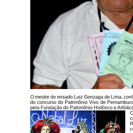
O mestre do reisado Luiz
Gonzaga de Lima, conh
do concurso do Patrimônio Vivo de Pernambuco
pela Fundação do Patrimônio
Histórico e Artíst
O
c
R
c