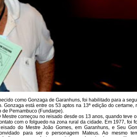
ecido como Gonzaga de Garanhuns, foi habilitado para a
segu
. Gonzaga está entre
os 53 aptos na 13ª edição do certame, 
ico de Pernambuco (Fundarpe).
 Mestre começou no reisado
desde os 13 anos, quando teve o 
ontato com o folguedo na zona rural
da cidade. Em 1977, foi f
eisado do Mestre João Gomes, em Garanhuns, e
Seu Gonz
onvidado para ser o personagem Mateus. Ao mesmo te