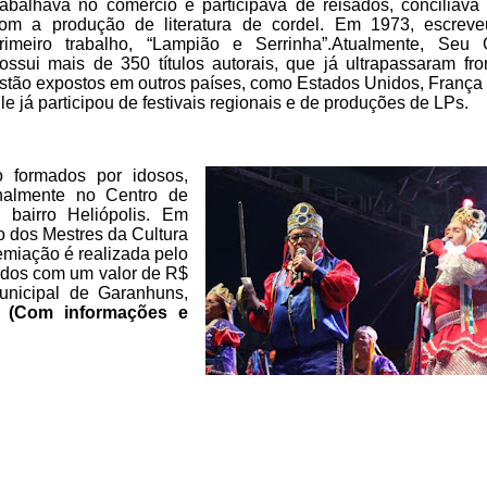
rabalhava no comércio e participava de reisados, conciliava
om a
produção de literatura de cordel. Em 1973, escrev
rimeiro trabalho,
“Lampião e Serrinha”.Atualmente, Seu 
ossui mais de 350
títulos autorais, que já ultrapassaram fro
stão expostos em outros
países, como Estados Unidos, França 
le já participou de festivais
regionais e de produções de LPs.
 formados por idosos,
lmente no Centro de
 bairro
Heliópolis. Em
o dos Mestres da
Cultura
miação é realizada pelo
onados com um valor de R$
unicipal de Garanhuns,
.
(Com
informações e