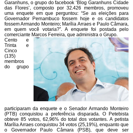
Garanhuns, o grupo do facebook ‘Blog Garanhuns Cidade
das Flores’, composto
por 32.426 membros, promoveu
uma enquete em que perguntou: “
Se as eleições para
Governador Pernambuco fossem hoje e os candidatos
fossem Armando Monteiro;
Marília Arraes e Paulo Câmara,
em quem você votaria?”. A enquete foi postada
pelo
comerciante Marcos Ferreira, que administra o Grupo.
Cento e
Trinta e
Cinco
(135)
membros
do grupo
participaram da enquete e o
Senador Armando Monteiro
(PTB) conquistou a preferência disparada. O Petebista
obteve
85 votos, 62,96% do total dos votantes. A petista
Marília Arraes conquistou 34
votos (
25,19%), enquanto que
o Governador Paulo Câmara (PSB), que deve
ser