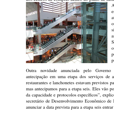
A
e
a
o
s
a
S
o
p
p
Outra novidade anunciada pelo
Governo 
antecipação em uma etapa dos serviços de a
restaurantes e lanchonetes estavam previstos pa
mas antecipamos para a etapa seis. Eles vão 
da capacidade e protocolos específicos”, exp
secretário de Desenvolvimento Econômico de
anunciar a
data prevista para a etapa seis entrar