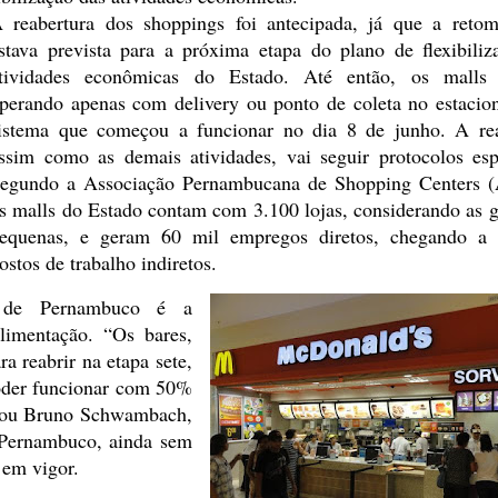
 reabertura dos shoppings foi
antecipada, já que a reto
stava prevista para a próxima etapa do plano
de flexibiliz
tividades econômicas do Estado. Até então, os malls
e
perando apenas com delivery ou ponto de coleta no estacio
istema que começou a funcionar no dia 8 de junho. A rea
ssim como as
demais atividades, vai seguir protocolos espe
egundo a Associação
Pernambucana de Shopping Centers (
s malls do Estado contam com 3.100
lojas, considerando as 
equenas, e geram 60 mil empregos diretos,
chegando a 
ostos de trabalho indiretos.
de Pernambuco é a
limentação.
“Os bares,
ra reabrir na
etapa sete,
poder funcionar com 50%
licou Bruno Schwambach,
 Pernambuco, ainda sem
 em vigor.