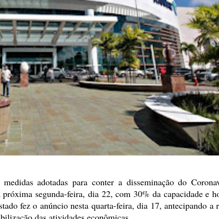
medidas adotadas para conter a disseminação do Coronav
 próxima segunda-feira, dia 22, com
30% da capacidade e ho
stado
fez o anúncio nesta quarta-feira, dia 17, antecipando a
bilização das atividades econômicas.