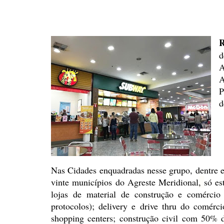
d
A
A
P
d
Nas Cidades enquadradas nesse
grupo, dentre e
vinte municípios do Agreste Meridional
,
só es
lojas de material
de construção e comércio a
protocolos); delivery e drive
thru do comércio
shopping centers; construção civil com
50% de