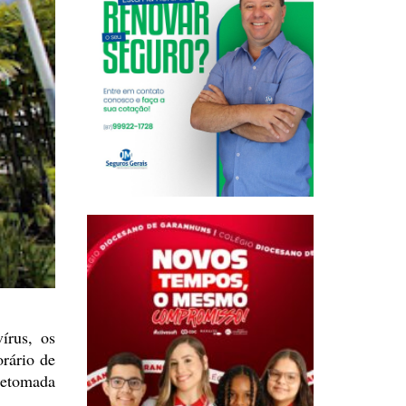
írus, os
rário de
 retomada