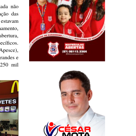
mada não
ação das
stavam
namento,
bertura,
cíficos.
Apesce),
grandes e
250 mil