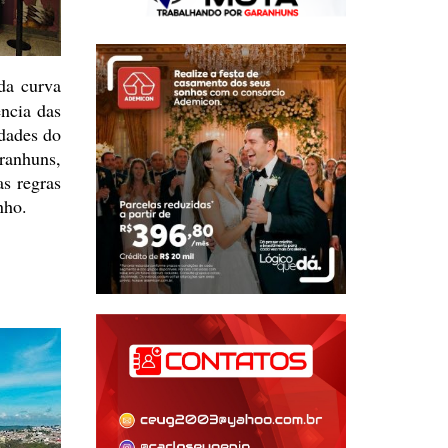
a curva
ncia das
dades do
anhuns,
s regras
nho.