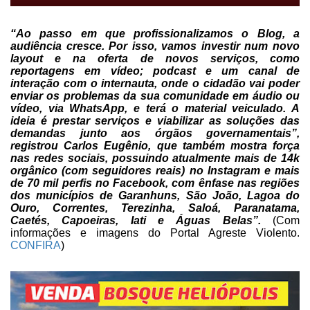
“Ao passo em que
profissionalizamos o Blog, a
audiência cresce. Por isso, vamos investir num
novo
layout e na oferta de novos serviços, como
reportagens em vídeo; podcast e
um canal de
interação com o internauta, onde o cidadão vai poder
enviar os
problemas da sua comunidade em áudio ou
vídeo, via WhatsApp, e terá o material
veiculado. A
ideia é prestar serviços e viabilizar as soluções das
demandas
junto aos órgãos governamentais”,
registrou Carlos Eugênio, que também mostra
força
nas redes sociais, possuindo atualmente mais de 14k
orgânico (com
seguidores reais) no Instagram e mais
de 70 mil perfis no Facebook, com ênfase
nas regiões
dos municípios de Garanhuns, São João, Lagoa do
Ouro, Correntes,
Terezinha, Saloá, Paranatama,
Caetés, Capoeiras, Iati e Águas Belas”.
(Com
informações e imagens do Portal Agreste Violento.
CONFIRA
)