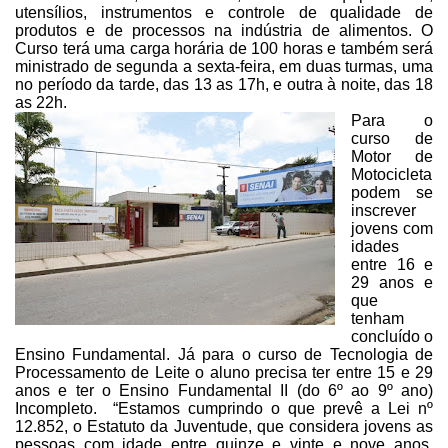
utensílios,
instrumentos e controle de qualidade de
produtos e de processos na indústria de
alimentos. O
Curso terá uma carga horária de 100 horas e também será
ministrado
de segunda a sexta-feira, em duas turmas,
uma
no período da tarde, das 13 as 17h, e outra à noite, das 18
as 22h.
Para o
curso de
Motor de
Motocicleta
podem se
inscrever
jovens
com
idades
entre 16 e
29 anos e
que
tenham
concluído o
Ensino Fundamental. Já para
o curso de Tecnologia de
Processamento de Leite o aluno precisa ter entre 15 e
29
anos e ter o Ensino Fundamental II (do 6º ao 9º ano)
Incompleto. “Estamos cumprindo o que prevê a Lei nº
12.852, o Estatuto da Juventude, que considera jovens as
pessoas com idade
entre quinze e vinte e nove anos,