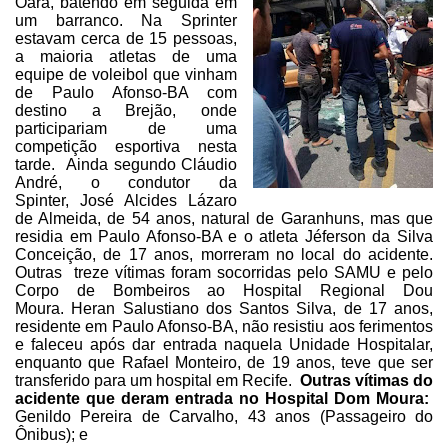
Oara, batendo em seguida em
um barranco. Na Sprinter
estavam cerca de 15 pessoas,
a maioria atletas de uma
equipe de voleibol que vinham
de Paulo Afonso-BA com
destino a Brejão, onde
participariam de uma
competição esportiva nesta
tarde.
Ainda segundo Cláudio
André, o condutor da
Spinter,
José Alcides Lázaro
de
Almeida, de 54 anos, natural de Garanhuns, mas que
residia em Paulo Afonso-BA e
o atleta Jéferson da Silva
Conceição, de 17 anos, morreram no local do acidente.
Outras treze vítimas foram socorridas pelo SAMU e pelo
Corpo de Bombeiros ao Hospital Regional Dou
Moura.
Heran Salustiano dos Santos Silva, de 17 anos,
residente em Paulo Afonso-BA, não
resistiu aos ferimentos
e faleceu após dar entrada naquela Unidade Hospitalar,
enquanto que Rafael Monteiro, de 19 anos, teve que ser
transferido para um hospital em Recife.
Outras vítimas do
acidente que deram entrada no Hospital Dom Moura:
Genildo Pereira de Carvalho, 43 anos (Passageiro do
Ônibus);
e