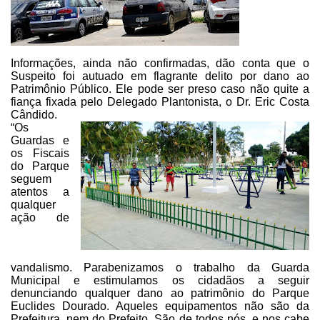
Informações, ainda não
confirmadas, dão conta que o
Suspeito foi autuado em flagrante delito por dano
ao
Patrimônio Público. Ele pode ser preso caso não quite a
fiança fixada pelo Delegado
Plantonista, o Dr. Eric Costa
Cândido.
“Os
Guardas e
os Fiscais
do Parque
seguem
atentos a
qualquer
ação de
vandalismo. Parabenizamos o trabalho da Guarda
Municipal e estimulamos os cidadãos a seguir
denunciando qualquer dano ao patrimônio do Parque
Euclides Dourado. Aqueles equipam
entos não são da
Prefeitura, nem do Prefeito. São de todos nós, e nos cabe