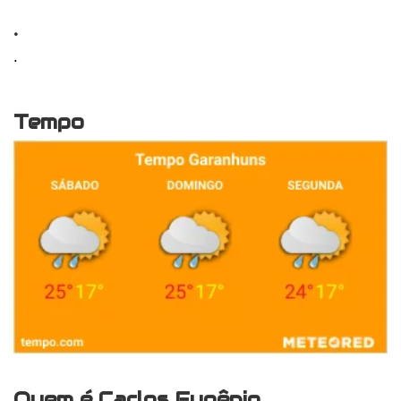
.
.
Tempo
Quem é Carlos Eugênio