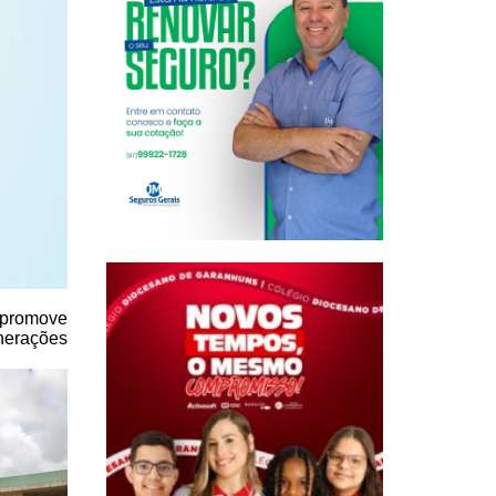
 promove
nerações