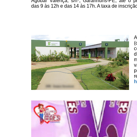
Agobar Valença, s/nº, Garanhuns-PE, até o p
das 9 às 12h e das 14 às 17h. A taxa de inscriçã
A
c
d
m
v
p
r
h