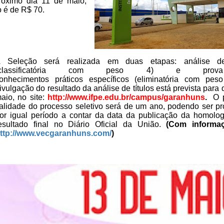
róximo dia 11 de maio,
o é de R$ 70.
 Seleção será realizada em
duas etapas: análise de 
(classificatória com peso 4)
e prov
onhecimentos práticos específicos (eliminatória
com peso
ivulgação do resultado da análise
de títulos está prevista para 
aio, no site:
http://www.ifpe.edu.br/campus/garanhuns
.
O p
alidade do processo seletivo será de um ano, podendo
ser pr
or igual período a contar da data da
publicação da homolo
esultado final no Diário Oficial da
União.
(Com informa
ttp://www.vecgaranhuns.com/
)