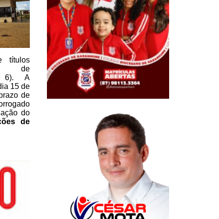
títulos
a de
 6). A
dia 15 de
razo de
orrogado
gação do
ções de