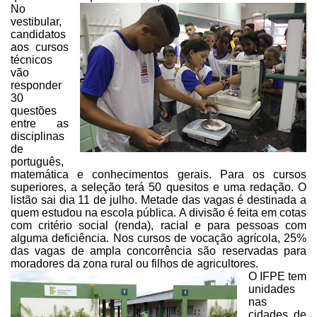
No
vestibular,
candidatos
aos
cursos
técnicos
vão
responder
30
questões
entre as
disciplinas
de
português,
matemática e conhecimentos gerais. Para os cursos
superiores, a seleção terá 50
quesitos e uma redação. O
listão sai dia 11 de julho. Metade das vagas é
destinada a
quem estudou na escola pública. A divisão é feita em cotas
com
critério social (renda), racial e para pessoas com
alguma deficiência. Nos
cursos de vocação agrícola, 25%
das vagas de ampla concorrência são reservadas
para
moradores da zona rural ou filhos de agricultores.
O IFPE tem
unidades
nas
cidades de