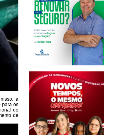
nisso, a
 para os
ional de
mento de