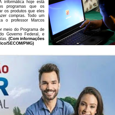
A
informática hoje está
os programas que os
r os produtos que eles
azer compras. Todo um
za o professor Marcos
r meio do Programa de
do
Governo Federal, e
ulas.
(Com informações
orico/SECOM/PMG)