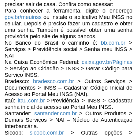
precisar sair de casa. Confira como acessar:
Para conhecer a ferramenta,
digite o endereço
gov.br/meuinss
ou instale o aplicativo Meu INSS no
celular.
Depois é preciso fazer um cadastro e obter
uma senha. Também é possível obter
uma senha
provisória pelo site de alguns bancos.
No Banco do Brasil o caminho
é:
bb.com.br
>
Serviços > Previdência social > Senha meu INSS >
NAI
Na Caixa Econômica Federal:
caixa.gov.br/Páginas
> Serviço ao Cidadão > INSS > Gerar Código para
Serviço INSS.
Bradesco:
bradesco.com.br
>
Outros Serviços >
Documentos > INSS – Cadastrar Código Inicial de
Acesso
ao Portal Meu INSS (NAI).
Itaú:
itau.com.br
>Previdência > INSS > Cadastrar
senha inicial de acesso ao Portal Meu
INSS.
Santander:
santander.com.br
> Outros Produtos >
Demais Serviços > NAI – Núcleo de Autenticação
Interbancária.
Sicoob:
sicoob.com.br
>
Outras opções >