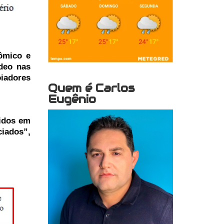
ômico e
ídeo nas
oiadores
Quem é Carlos
Eugênio
hidos em
iados”,