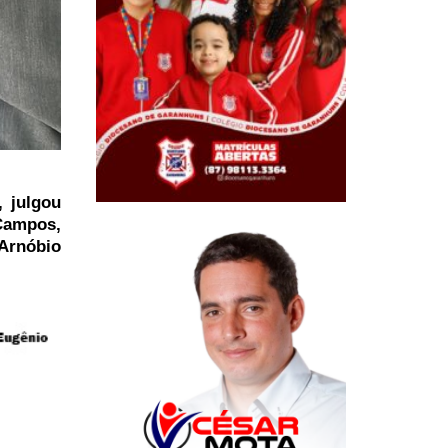
, julgou
 Campos,
 Arnóbio