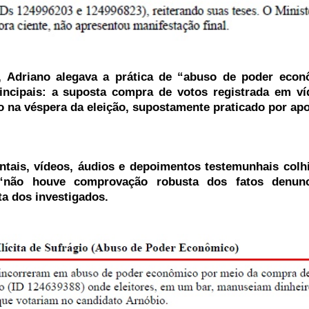
1, Adriano alegava a prática de “abuso de poder econ
incipais: a suposta compra de votos registrada em v
o na véspera da eleição, supostamente praticado por ap
tais, vídeos, áudios e depoimentos testemunhais col
 “não houve comprovação robusta dos fatos denunc
ta dos investigados.