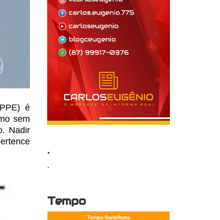
MPPE) é
mo sem
. Nadir
pertence
.
.
Tempo