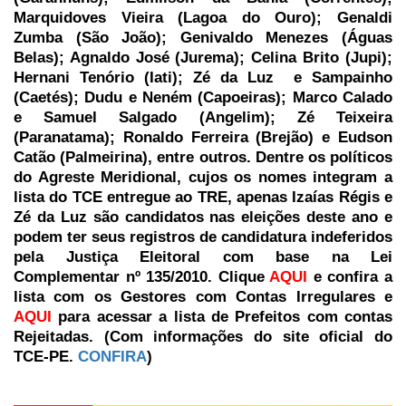
Marquidoves Vieira (Lagoa do Ouro); Genaldi
Zumba (São João); Genivaldo Menezes (Águas
Belas); Agnaldo José (Jurema); Celina Brito (Jupi);
Hernani Tenório (Iati); Zé da Luz e Sampainho
(Caetés); Dudu e Neném (Capoeiras); Marco Calado
e Samuel Salgado (Angelim); Zé Teixeira
(Paranatama); Ronaldo Ferreira (Brejão) e Eudson
Catão (Palmeirina), entre outros. Dentre os políticos
do Agreste Meridional, cujos os nomes integram a
lista do TCE entregue ao TRE, apenas Izaías Régis e
Zé da Luz são candidatos nas eleições deste ano e
podem ter seus registros de candidatura indeferidos
pela Justiça Eleitoral com base na Lei
Complementar nº 135/2010.
Clique
AQUI
e confira a
lista com os Gestores com Contas Irregulares e
AQUI
para acessar a lista de Prefeitos com contas
Rejeitadas. (Com informações do site oficial do
TCE-PE.
CONFIRA
)