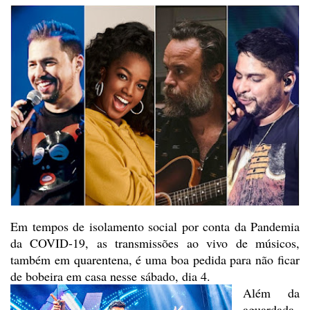
Em tempos de isolamento social
por conta da Pandemia
da COVID-19, as transmissões ao vivo de músicos,
também
em quarentena, é uma boa pedida para não ficar
de bobeira em casa nesse sábado,
dia 4.
Além da
aguardada