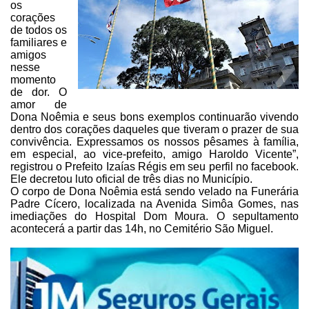
os
corações
de todos os
familiares e
amigos
nesse
momento
de dor. O
amor de
Dona Noêmia e seus bons exemplos continuarão vivendo
dentro
dos corações daqueles que tiveram o praze
r de sua
convivência.
Expressamos os nossos pêsames à família,
em especial, ao vice-prefeito, amigo
Haroldo Vicente”,
registrou o Prefeito Izaías Régis em seu perfil no facebook.
Ele
decretou luto oficial de três dias no Município.
O corpo de Dona
Noêmia
está sendo velado na Funerária
Padre Cícero, localizada na Avenida Simôa Gomes,
nas
imediações do Hospital Dom Moura. O sepultamento
acontecerá a partir das
14h, no Cemitério São Miguel.