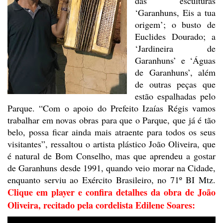
das esculturas
‘Garanhuns, Eis a tua
origem’; o busto de
Euclides Dourado; a
‘Jardineira de
Garanhuns’ e ‘Águas
de Garanhuns’, além
de outras peças que
estão espalhadas
pelo
Parque. “Com o apoio do Prefeito Izaías Régis vamos
trabalhar em novas
obras para que o Parque, que já é tão
belo, possa ficar ainda mais atraente
para todos os seus
visitantes”, ressaltou o artista plástico João Oliveira, que
é natural de Bom Conselho, mas que aprendeu a gostar
de Garanhuns desde 1991,
quando veio morar na Cidade,
enquanto serviu ao Exército Brasileiro, no 71º BI
Mtz.
Clique em player e confira detalhes da obra de João
Oliveira, recitado pela cordelista Edilene Soares: