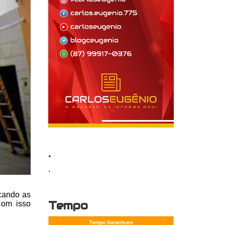
.
.
cando as
Tempo
Com isso