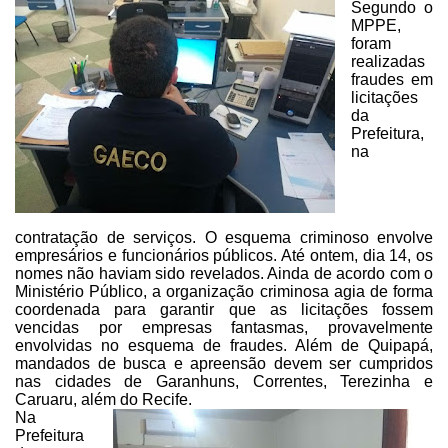
Segundo o
MPPE,
foram
realizadas
fraudes em
licitações
da
Prefeitura,
na
contratação de serviços. O
esquema criminoso envolve
empresários e funcionários públicos. Até ontem, dia
14, os
nomes não haviam sido revelados. Ainda de acordo com o
Ministério
Público, a organização criminosa agia de forma
coordenada para garantir que as
licitações fossem
vencidas por empresas fantasmas, provavelmente
envolvidas no
esquema de fraudes. Além de Quipapá,
mandados de busca e apreensão devem ser
cumpridos
nas cidades de Garanhuns, Correntes, Terezinha e
Caruaru, além do
Recife.
Na
Prefeitura