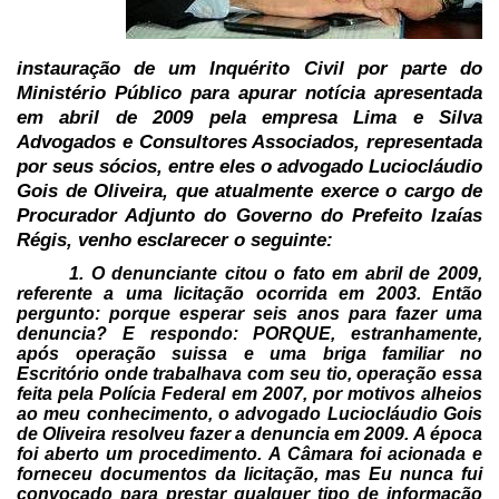
instauração de um Inquérito Civil por parte do
Ministério Público para apurar
notícia apresentada
em abril de 2009 pela empresa Lima e Silva
Advogados e
Consultores Associados, representada
por seus sócios, entre eles o advogado
Luciocláudio
Gois de Oliveira, que atualmente exerce o cargo de
Procurador
Adjunto do Governo do Prefeito Izaías
Régis, venho esclarecer o seguinte:
1. O
denunciante citou o fato em abril de 2009,
referente a uma licitação ocorrida
em 2003. Então
pergunto: porque esperar seis anos para fazer uma
denuncia? E
respondo: PORQUE, estranhamente,
após operação suissa e uma briga familiar no
Escritório onde trabalhava com seu tio, operação essa
feita pela Polícia
Federal em 2007, por motivos alheios
ao meu conhecimento, o advogado
Luciocláudio Gois
de Oliveira resolveu fazer a denuncia em 2009. A época
foi
aberto um procedimento. A Câmara foi acionada e
forneceu documentos da
licitação, mas Eu nunca fui
convocado para prestar qualquer tipo de informação