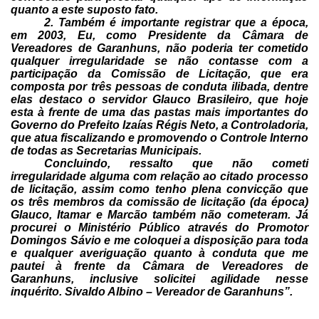
quanto a este suposto fato.
2. Também é
importante registrar que a época,
em 2003, Eu, como Presidente da Câmara de
Vereadores de Garanhuns, não poderia ter cometido
qualquer irregularidade se
não contasse com a
participação da Comissão de Licitação, que era
composta por
três pessoas de conduta ilibada, dentre
elas destaco o servidor Glauco
Brasileiro, que hoje
esta à frente de uma das pastas mais importantes do
Governo do Prefeito Izaías Régis Neto, a Controladoria,
que atua fiscalizando e
promovendo o Controle Interno
de todas as Secretarias Municipais.
Concluindo,
ressalto que não cometi
irregularidade alguma com relação ao citado processo
de
licitação, assim como tenho plena convicção que
os três membros da comissão de
licitação (da época)
Glauco, Itamar e Marcão também não cometeram. Já
procurei
o Ministério Público através do Promotor
Domingos Sávio e me coloquei a
disposição para toda
e qualquer averiguação quanto à conduta que me
pautei à
frente da Câmara de Vereadores de
Garanhuns, inclusive solicitei agilidade
nesse
inquérito.
Sivaldo Albino – Vereador de
Garanhuns”.