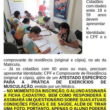
Cidadãos
com idades
entre
18 e
59 anos
devem
apresentar
a
Identidade;
o CPF e o
comprovante de residência
(original e cópia), no ato da
Matricula.
– Já os cidadãos com 60 anos
ou mais, precisam
apresentar Identidade; CPF e Comprovante de Residência
(original e cópia), além de um
ATESTADO ESPECÍFICO
PARA A PRÁTICA DE EXERCÍCIOS
DE
MUSCULAÇÃO
, emitido por um Médico.
–
NO MOMENTO DA INSCRIÇÃO, O
ALUNO ASSINARÁ
A FICHA CADASTRO, BEM COMO RESPONDERÁ E
ASSINARÁ UM QUESTIONÁRIO
SOBRE SUAS ATUAIS
CONDIÇÕES FÍSICAS E DE SAÚDE, ALÉM DE TIRAR
UMA FOTO,
PORTANTO, APENAS O ALUNO PODERÁ