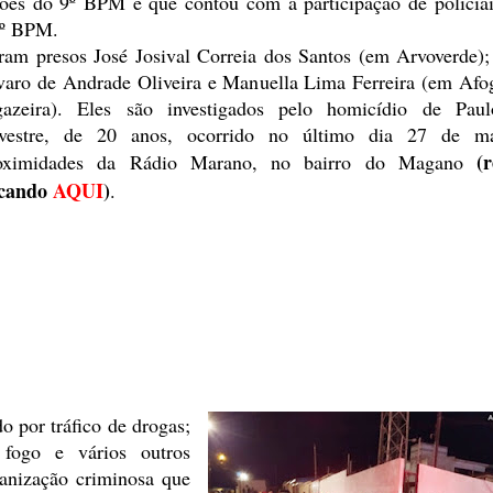
ações do 9º BPM e que contou com a
participação de policia
º
BPM.
ram presos José Josival
Correia dos Santos (em Arvoverde)
varo de Andrade Oliveira e Manuella
Lima Ferreira (em Afo
gazeira). Eles são investigados pelo homicídio
de Paul
lvestre, de 20 anos, ocorrido no último dia 27 de m
(
oximidades da Rádio Marano, no bairro do Magano
icando
AQUI
)
.
o por tráfico de drogas;
fogo e vários outros
anização
criminosa que