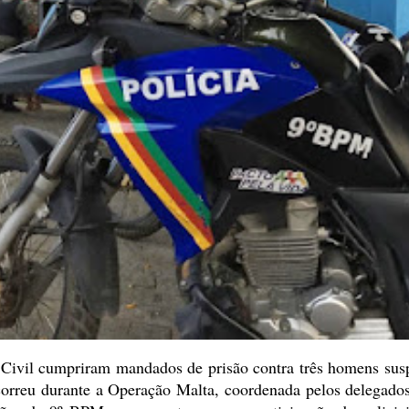
e Civil cumpriram mandados de prisão contra três homens
susp
rreu durante a Operação Malta, coordenada pelos delegados