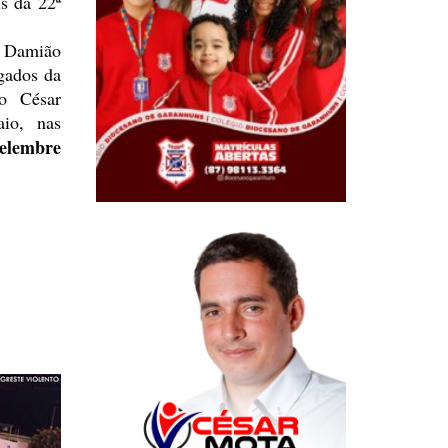
is da 22ª
; Damião
gados da
o César
aio, nas
relembre