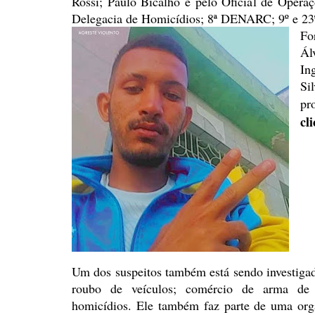
Rossi; Paulo Bicalho e pelo Oficial de Oper
Delegacia de Homicídios; 8ª DENARC; 9º e 23
Fo
Ál
In
Si
pr
cl
Um dos suspeitos também está
sendo investigad
roubo de veículos; comércio de arma de
homicídios. Ele também faz parte de uma org