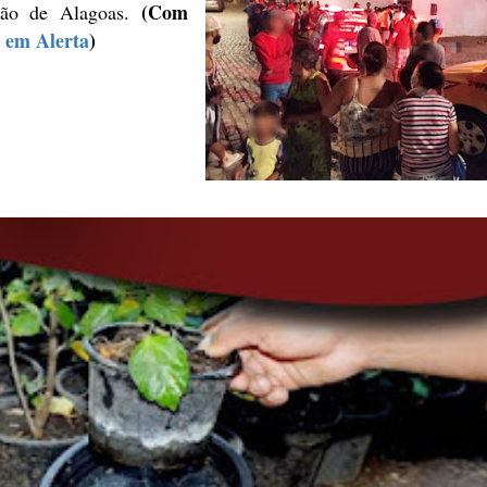
(Com
rtão de Alagoas.
e em Alerta
)