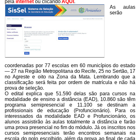
pela
internet
ou clicando
AQUI
.
As aulas
serão
coordenadas por 77 escolas em 60 municípios do estado
—
27 na Região Metropolitana do Recife, 25 no Sertão, 17
no Agreste e oito na
Zona da Mata. Lembrando que a
classificação será feita por ordem de matrícula e
não há
prova de seleção.
O edital explica que 51.590 delas são para cursos na
modalidade de
ensino a distância (EAD), 10.860 são têm
programa semipresencial e 11.100 se
destinam a
profissionais de educação (Profuncionário). Para os
interessados da
modalidade EAD e Profuncionário, os
alunos assistirão às aulas totalmente a
distância e farão
uma prova presencial no fim do módulo. Já os inscritos nos
cursos semipresenciais terão encontros semanais na
escola do polo escolhido, além
da prova ao final de cada