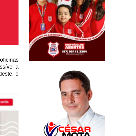
ficinas
ssível a
deste, o