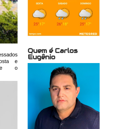
Quem é Carlos
essados
Eugênio
osta e
sse o