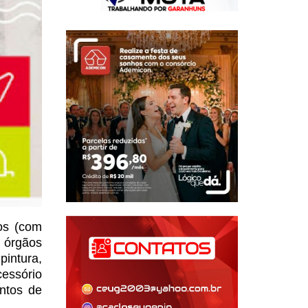
os (com
e órgãos
intura,
cessório
ntos de