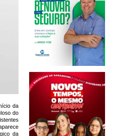
ício da
loso do
istentes
 aparece
gico da