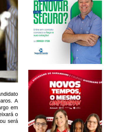
andidato
aros. A
argo
em
eixará o
ou será