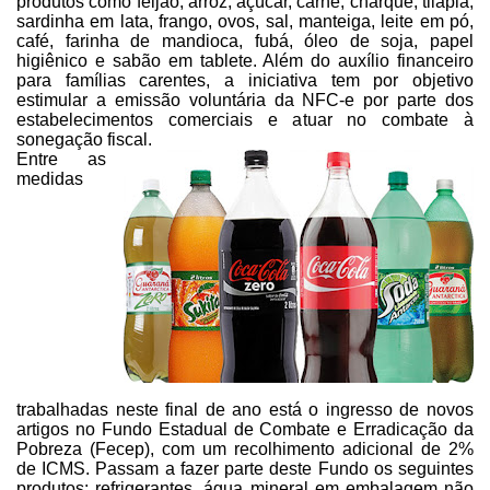
produtos como feijão, arroz, açúcar, carne, charque, tilápia,
sardinha em lata,
frango, ovos, sal, manteiga, leite em pó,
café, farinha de mandioca, fubá, óleo
de soja, papel
higiênico e sabão em tablete. Além do auxílio financeiro
para
famílias carentes, a iniciativa tem por objetivo
estimular a emissão voluntária
da NFC-e por parte dos
estabelecimentos comerciais e atuar no combate à
sonegação fiscal.
Entre as
medidas
trabalhadas neste final de ano está o ingresso de novos
artigos no Fundo Estadual de Combate e Erradicação da
Pobreza (Fecep), com um
recolhimento adicional de 2%
de ICMS. Passam a fazer parte deste Fundo os
seguintes
produtos: refrigerantes, água mineral em embalagem não