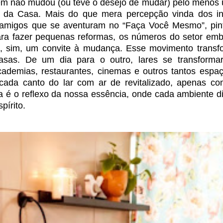
quem não mudou
(ou teve o desejo de mudar) pelo menos
 da Casa. Mais do que mera percepção vinda dos i
 amigos que se aventuram no “Faça Você Mesmo”, pin
ara fazer pequenas reformas, os números
do setor em
, sim, um convite à
mudança. Esse movimento transf
asas.
De um dia para o outro, lares se transform
cademias, restaurantes, cinemas e outros tantos espa
cada canto do lar com ar de revitalizado, apenas co
asa é o reflexo da nossa essência, onde cada ambiente d
pírito.