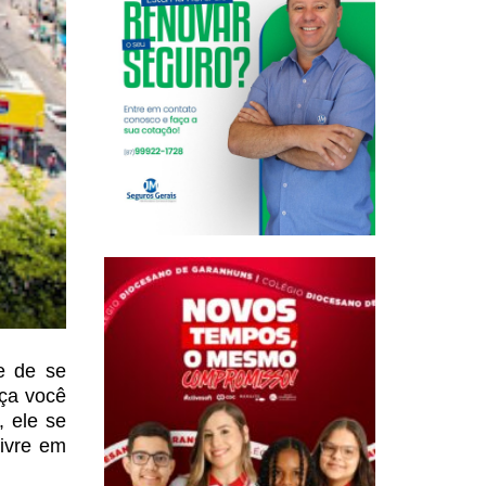
e de se
aça você
,
ele se
ivre em