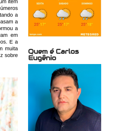
 um item
números
tando a
basam a
ormou a
aram em
ços.
E a
m muita
Quem é Carlos
iz sobre
Eugênio