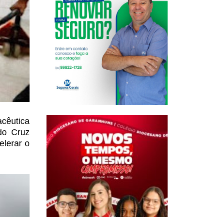
cêutica
do Cruz
elerar o