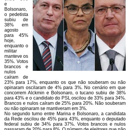
e
Bolsonaro,
o pedetista
subiu de
38% em
agosto
para 45%
hoje,
enquanto o
militar
manteve os
35%. Votos
brancos e
nulos
caíram
de
23% para 17%, enquanto os que não souberam ou não
opinaram oscilaram de 4%
para 3%. No cenário em que
concorrem Alckmin e Bolsonaro, o tucano subiu de 38%
para 43% e o candidato do PSL oscilou de 33% para 34%.
Brancos e nulos caíram
de 25% para 20%. Não souberam
ou não opinaram se mantiveram em 3%.
No segundo turno entre Marina e Bolsonaro, a candidata
da Rede oscilou
de 45% para 43%, enquanto o deputado
federal subiu de 34% para 37%. Votos
brancos e nulos
passaram de 20% para 8%. O número de eleitores que não