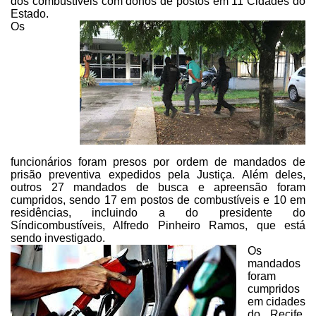
dos combustíveis com donos de postos em 11 Cidades do
Estado.
Os
funcionários foram presos por ordem de mandados de
prisão preventiva
expedidos pela Justiça. Além deles,
outros 27 mandados de busca e apreensão
foram
cumpridos, sendo 17 em postos de combustíveis e 10 em
residências,
incluindo a do presidente do
Síndicombustíveis, Alfredo Pinheiro Ramos, que
está
sendo investigado.
Os
mandados
foram
cumpridos
em cidades
do Recife,