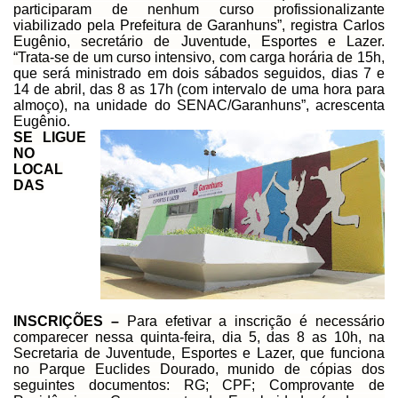
participaram
de nenhum curso profissionalizante
viabilizado pela Prefeitura de Garanhuns”,
registra Carlos
Eugênio,
secretário de Juventude, Esportes e Lazer.
“Trata-se de um curso intensivo,
com carga horária de
15h,
que será ministrado em dois sábados seguidos, dias
7 e
14 de abril, das 8 as 17h (com intervalo de uma hora para
almoço), na
unidade do SENAC/Garanhuns”, acrescenta
Eugênio.
SE LIGUE
NO
LOCAL
DAS
INSCRIÇÕES –
Para efetivar a inscrição é necessário
comparecer
nessa quinta-feira, dia 5, das 8 as 10h, na
Secretaria de Juventude, Esportes e
Lazer, que funciona
no Parque Euclides Dourado, munido de cópias dos
seguintes
documentos: RG; CPF; Comprovante de