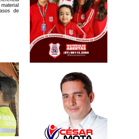
 material
casos de