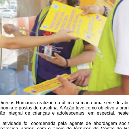
e Direitos Humanos realizou na última semana uma série de a
onomia e postos de gasolina. A Ação teve como objetivo a
prom
ão integral de
crianças e adolescentes, em especial, neste
 atividade foi coordenada pela agente de abordagem
socia
parecida Barros, com o apoio de técnicos do Centro de Re