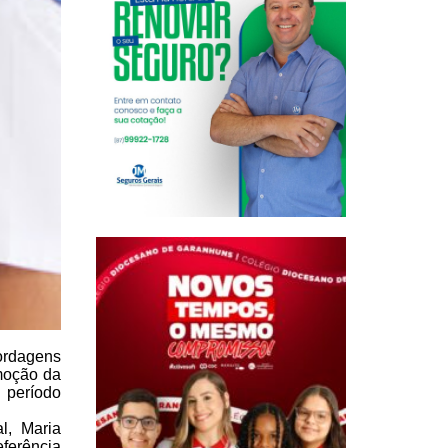
bordagens
oção da
 período
l, Maria
ferência