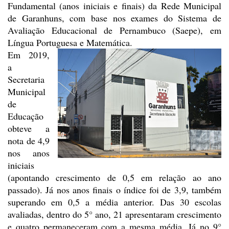
Fundamental (anos iniciais e finais) da Rede Municipal
de
Garanhuns, com base nos exames do Sistema de
Avaliação Educacional de
Pernambuco (Saepe), em
Língua Portuguesa e Matemática.
Em 2019,
a
Secretaria
Municipal
de
Educação
obteve a
nota de 4,9
nos anos
iniciais
(apontando
crescimento de 0,5 em relação ao ano
passado). Já nos anos finais o índice foi
de 3,9, também
superando em 0,5 a média anterior. Das 30 escolas
avaliadas,
dentro do 5° ano, 21 apresentaram crescimento
e quatro permaneceram com a mesma
média. Já no 9°