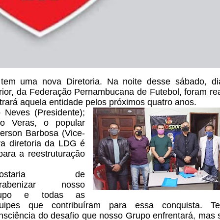
em uma nova Diretoria. Na noite desse sábado, di
erior, da Federação Pernambucana de Futebol, foram re
trará aquela entidade pelos próximos quatro anos.
 Neves (Presidente);
ro Veras,
o popular
derson Barbosa
(Vice-
va diretoria da LDG é
ara a reestruturação
Gostaria de
arabenizar nosso
rupo e todas as
uipes que contribuíram para essa conquista. 
nsciência
do desafio que nosso Grupo enfrentará, mas 