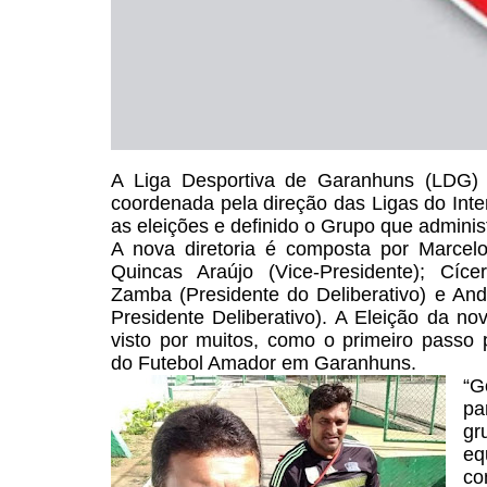
A Liga Desportiva de Garanhuns
(LDG) t
coordenada pela
direção das Ligas do Int
as eleições e definido o Grupo que adminis
A nova diretoria é composta
por Marcelo
Quincas Araújo (Vice-Presidente); Cíce
Zamba (Presidente do Deliberativo) e An
Presidente Deliberativo). A Eleição da no
visto por
muitos, como o primeiro passo p
do Futebol Amador em Garanhuns.
“
p
g
eq
co