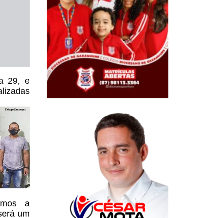
a 29, e
alizadas
Temos a
será um