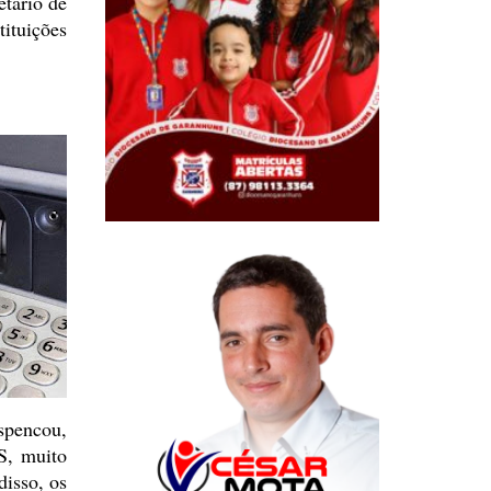
etário de
tuições
spencou,
S,
muito
isso, os