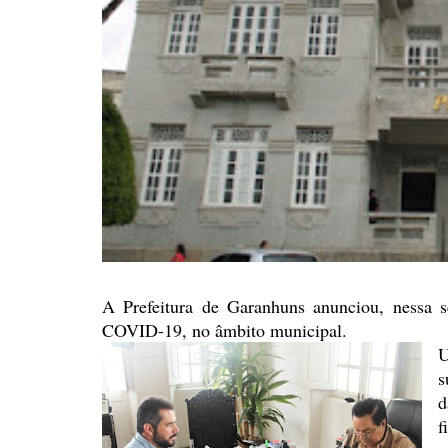
A Prefeitura de Garanhuns
anunciou, nessa s
COVID-19, no âmbito municipal.
U
s
d
f