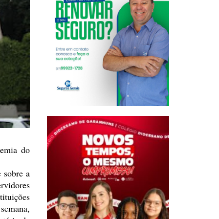
demia
do
 sobre a
rvidores
tituições
 semana,