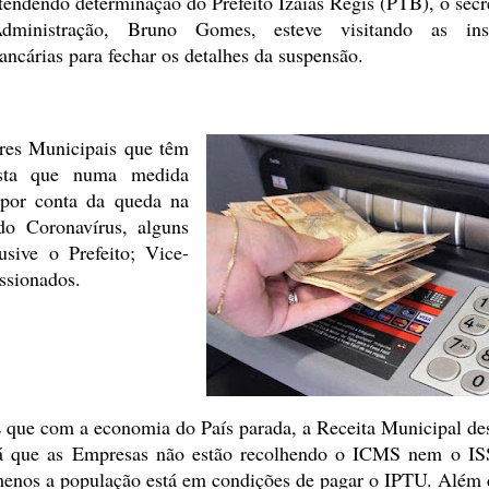
tendendo determinação do Prefeito Izaías Régis (PTB), o secr
dministração,
Bruno Gomes, esteve visitando as insti
ancárias para fechar os detalhes
da suspensão.
ores Municipais que têm
ta que numa medida
por conta da
queda na
do Coronavírus, alguns
usive o Prefeito; Vice-
ssionados.
 que com a economia do País parada, a Receita
Municipal de
á que as Empresas não estão recolhendo o ICMS nem o IS
enos a população está em condições de pagar o IPTU. Além d