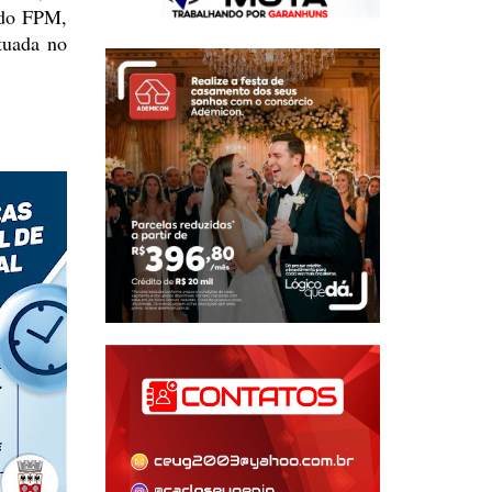
 do FPM,
tuada no