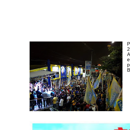
P
2
A
e
p
B