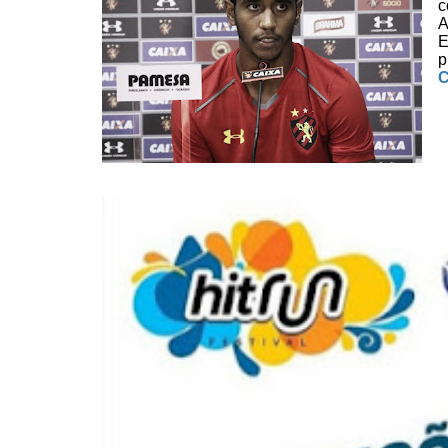
c
A
E
p