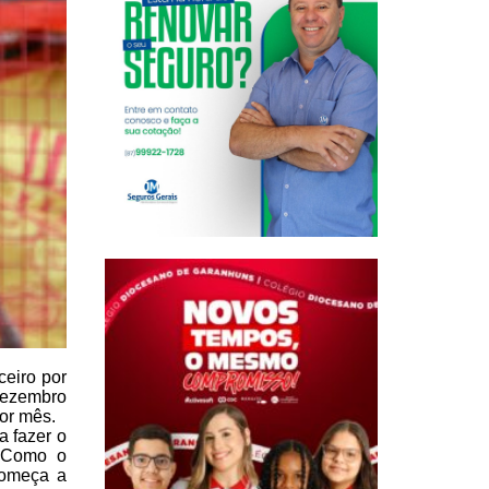
ceiro por
dezembro
or mês.
 fazer o
. Como o
começa a