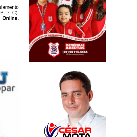
lamento
 B e C),
Online.