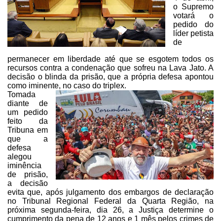
o Supremo
votará o
pedido do
líder petista
de
permanecer em liberdade até que se esgotem todos os
recursos contra a condenação que sofreu na Lava Jato. A
decisão o blinda da
prisão, que a própria defesa apontou
como iminente, no caso do triplex.
Tomada
diante de
um pedido
feito da
Tribuna em
que a
defesa
alegou
iminência
de prisão,
a decisão
evita que, após julgamento dos embargos de
declaração
no Tribunal Regional Federal da Quarta Região, na
próxima
segunda-feira, dia 26, a Justiça determine o
cumprimento da pena de 12 anos e 1
mês pelos crimes de