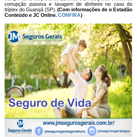
corrupção passiva e lavagem de dinheiro no caso do
tríplex
do Guarujá (SP).
(Com informações de o
Estadão
Conteúdo e JC Online.
CONFIRA
)