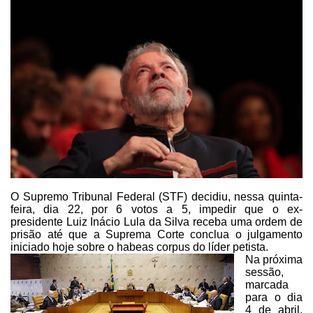
O Supremo Tribunal Federal (STF) decidiu, nessa quinta-
feira, dia 22, por
6 votos a 5, impedir que o ex-
presidente
Luiz Inácio Lula da Silva receba uma ordem de
prisão
até
que a Suprema Corte conclua o julgamento
iniciado hoje sobre o habeas corpus do
líder petista.
Na próxima
sessão,
marcada
para o dia
4 de abril,