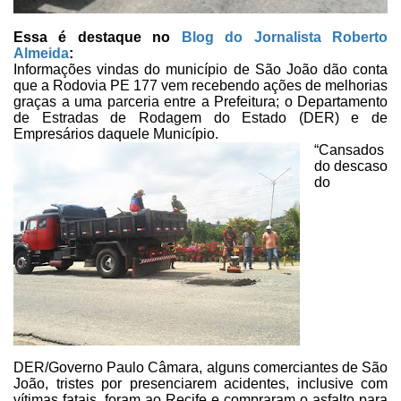
Essa é destaque no
Blog do Jornalista Roberto
Almeida
:
Informações vindas do município de São João dão conta
que a Rodovia PE
177 vem recebendo ações de melhorias
graças a uma parceria entre a Prefeitura;
o
Departamento
de Estradas de Rodagem do
Estado (DER)
e de
Empresários
daquele Município.
“Cansados
do descaso
do
DER/Governo Paulo Câmara, alguns comerciantes
de São
João, tristes por presenciarem acidentes, inclusive com
vítimas fatais,
foram ao Recife e compraram o asfalto para