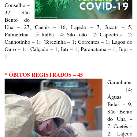
Conselho –
32; São
Bento do
Una – 27; Caetés – 16; Lajedo – 7; Jucati
– 5;
Palmeirina – 5; Itaíba – 4; São João – 2; Capoeiras – 2;
Canhotinho – 1;
Terezinha – 1; Correntes – 1; Lagoa do
Ouro – 1; Calçado – 1; Iati –
1; Paranatama – 1; Jupi –
1.
* ÓBITOS REGISTRADOS – 45
Garanhuns
– 14;
Águas
Belas – 9;
São Bento
do Una –
7; Caetés –
2; Lajedo