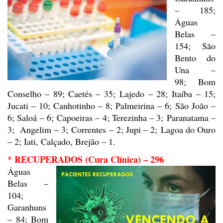
– 185;
Águas
Belas –
154; São
Bento do
Una –
98; Bom
Conselho – 89; Caetés – 35; Lajedo – 28; Itaíba – 15;
Jucati – 10; Canhotinho – 8; Palmeirina – 6; São João –
6; Saloá – 6; Capoeiras – 4; Terezinha – 3; Paranatama –
3; Angelim – 3;
Correntes
– 2; Jupi – 2; Lagoa do Ouro
– 2; Iati, Calçado, Brejão – 1.
* RECUPERADOS (Cura Clínica) – 296
Águas
Belas –
104;
Garanhuns
–
84; Bom