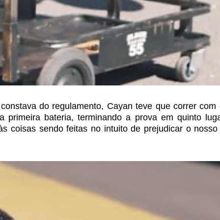
constava do regulamento, Cayan teve que correr com 
a primeira bateria, terminando a prova em
quinto lug
às coisas sendo
feitas no intuito de prejudicar o nosso p