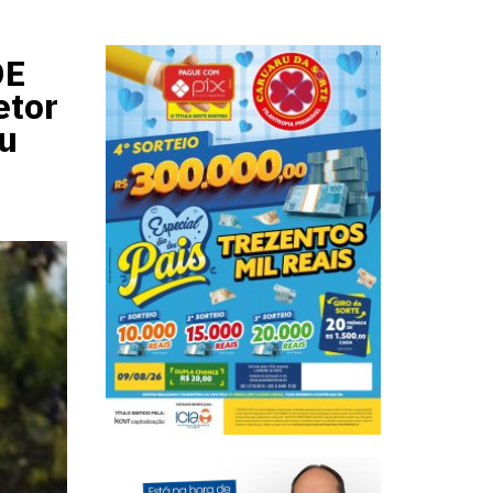
DE
etor
ju