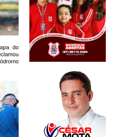
tapa do
eclamou
tódromo