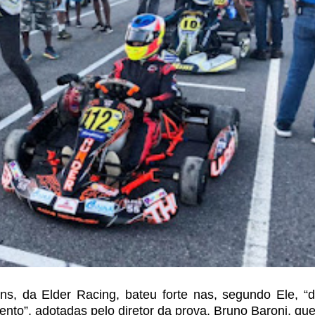
ns, da Elder Racing, bateu forte nas, segundo Ele, “
to”, adotadas pelo diretor da prova, Bruno
Baroni, que