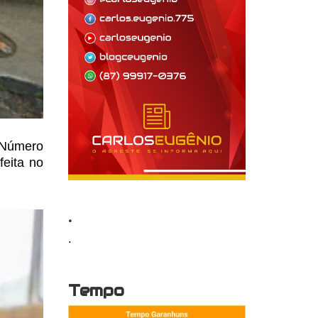
m Número
feita no
.
.
Tempo