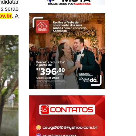
didatar
es serão
ov.br
.
A