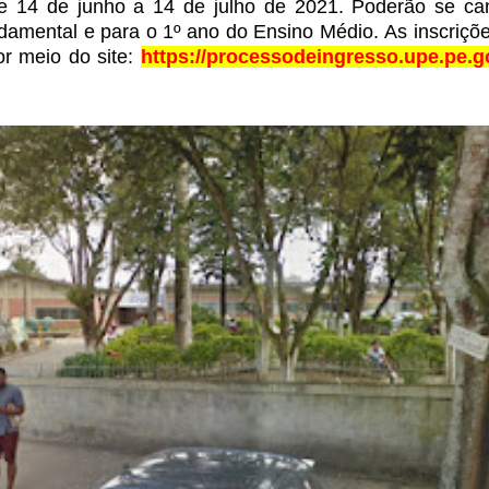
e 14 de junho a 14 de julho de 2021. Poderão se can
damental e para o 1º ano do Ensino Médio.
As inscriçõ
or meio do site:
https://processodeingresso.upe.pe.g