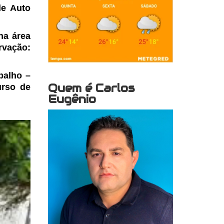
de Auto
na área
vação:
balho –
Quem é Carlos
urso de
Eugênio