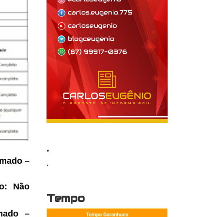
.
rmado –
.
io: Não
Tempo
rmado –