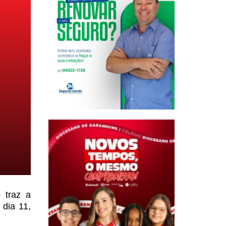
 traz a
dia 11,