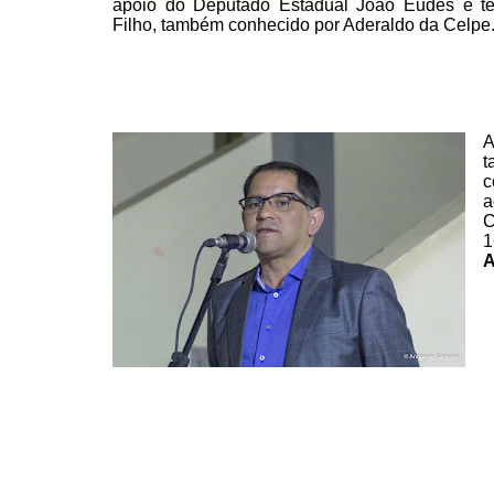
apoio do Deputado
Estadual
João Eudes e t
Filho, também conhecido por Aderaldo da Celpe
A
t
c
a
C
1
A