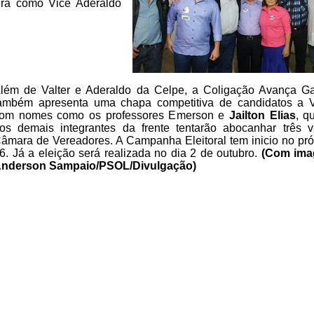
erá como Vice
Aderaldo
.
lém de Valter e Aderaldo da
Celpe, a Coligação Avança G
ambém apresenta uma chapa competitiva de candidatos
a V
om nomes como os professores Emerson e
Jailton Elias
, q
os demais integrantes da frente tentarão abocanhar três 
âmara de
Vereadores. A Campanha Eleitoral tem inicio no pr
6. Já a eleição
será realizada no dia 2 de outubro.
(Com ima
nderson Sampaio/PSOL/Divulgação)