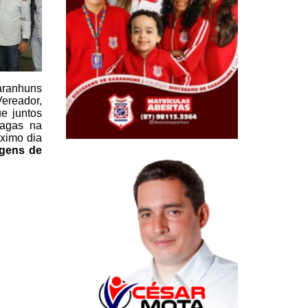
aranhuns
ereador,
ue juntos
vagas na
óximo dia
gens de