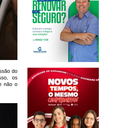
ssão do
so, os
e não o