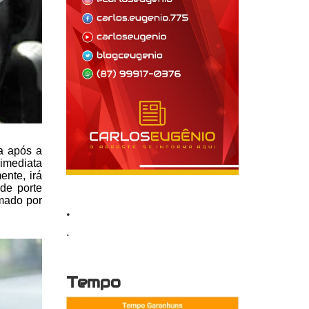
a
após a
 imediata
ente,
irá
de porte
rmado por
.
.
Tempo