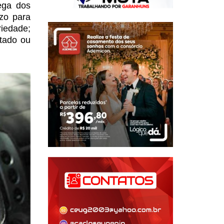
ega dos
zo para
riedade;
tado ou