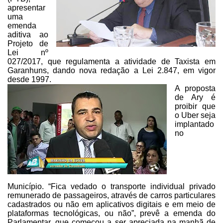
apresentar
uma
emenda
aditiva ao
Projeto de
Lei nº
027/2017, que regulamenta a
atividade de Taxista em
Garanhuns, dando nova redação a Lei 2.847, em
vigor
desde 1997.
A proposta
de Ary é
proibir
que
o Uber seja
implantado
no
Município.
“Fica vedado o transporte individual privado
remunerado de passageiros, através de carros particulares
cadastrados ou não em
aplicativos digitais e em meio de
plataformas tecnológicas, ou não”, prevê
a emenda do
Parlamentar, que começou a ser apreciada na manhã de