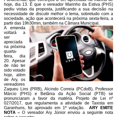
hoje, dia 13.
É que o vereador Marinho da Estiva (PHS)
pediu vistas da proposta,
justificando a sua decisão na
necessidade de discutir melhor o tema, sobretudo
com a
sociedade, ação que acontecerá na próxima sexta-feira, a
partir das
19h30min, também na Câmara Municipal.
A emenda
voltará a
ser
apreciada
na próxima
quarta-
feira, dia
20. Apesar
de não ter
sido votado
hoje, além
de Ary, os
vereadores
Zaqueu Lins (PRB), Alcindo
Correia (PCdoB), Professor
Márcio (PHS) e Betânia da Ação Social (PTB) se
pronunciaram a favor da
matéria. Projeto de Lei nº
027/2017, que regulamenta a atividade de Taxista em
Garanhuns, foi aprovado
em 1ª votação.
ARY EMITE
NOTA –
O vereador Ary Júnior enviou a seguinte nota