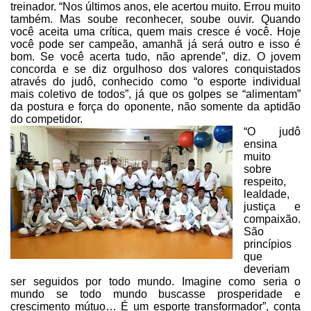
treinador. “Nos últimos anos, ele acertou muito. Errou muito
também. Mas soube
reconhecer, soube ouvir. Quando
você aceita uma crítica, quem mais cresce é
você. Hoje
você pode ser campeão, amanhã já será outro e isso é
bom. Se você
acerta tudo, não aprende”, diz. O jovem
concorda e se diz orgulhoso dos valores
conquistados
através do judô, conhecido como “o esporte individual
mais
coletivo de todos”, já que os golpes se “alimentam”
da postura e força do
oponente, não somente da aptidão
do competidor.
“O judô
ensina
muito
sobre
respeito,
lealdade,
justiça e
compaixão.
São
princípios
que
deveriam
ser seguidos por todo mundo. Imagine como seria o
mundo
se todo mundo buscasse prosperidade e
crescimento mútuo… É um esporte
transformador”, conta