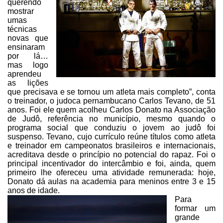
querendo
mostrar
umas
técnicas
novas que
ensinaram
por lá…
mas logo
aprendeu
as lições
que precisava e se tornou um
atleta mais completo”, conta
o treinador, o judoca pernambucano Carlos Tevano,
de 51
anos. Foi ele quem acolheu Carlos Donato na Associação
de Judô,
referência no município, mesmo quando o
programa social que conduziu o jovem ao
judô foi
suspenso. Tevano, cujo currículo reúne títulos como atleta
e treinador
em campeonatos brasileiros e internacionais,
acreditava desde o princípio no
potencial do rapaz. Foi o
principal incentivador do intercâmbio e foi, ainda,
quem
primeiro lhe ofereceu uma atividade remunerada: hoje,
Donato dá aulas na
academia para meninos entre 3 e 15
anos de idade.
Para
formar um
grande