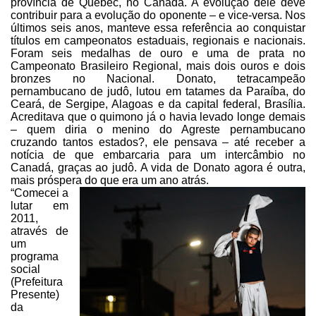
província
de Quebec, no Canadá. A evolução dele deve
contribuir para a evolução do
oponente – e vice-versa. Nos
últimos seis anos, manteve essa referência ao
conquistar
títulos em campeonatos estaduais, regionais e nacionais.
Foram seis
medalhas de ouro e uma de prata no
Campeonato Brasileiro Regional, mais dois
ouros e dois
bronzes no Nacional. Donato, tetracampeão
pernambucano de judô,
lutou em tatames da Paraíba, do
Ceará, de Sergipe, Alagoas e da capital
federal, Brasília.
Acreditava que o quimono já o havia levado longe demais
–
quem diria o menino do Agreste pernambucano
cruzando tantos estados?, ele
pensava – até receber a
notícia de que embarcaria para um intercâmbio no
Canadá, graças ao judô. A vida de Donato agora é outra,
mais próspera do que
era um ano atrás.
“Comecei a
lutar em
2011,
através de
um
programa
social
(Prefeitura
Presente)
da