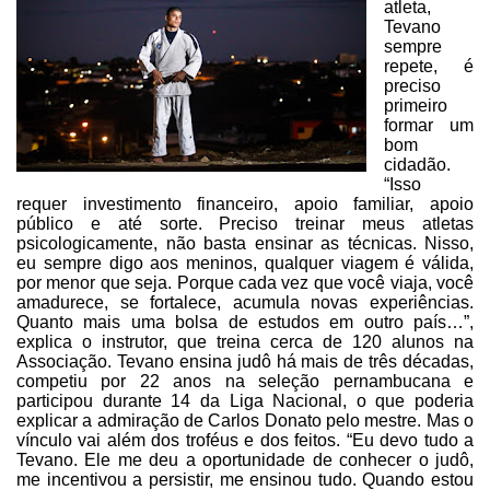
atleta,
Tevano
sempre
repete, é
preciso
primeiro
formar um
bom
cidadão.
“Isso
requer investimento financeiro, apoio familiar,
apoio
público e até sorte. Preciso treinar meus atletas
psicologicamente, não
basta ensinar as técnicas. Nisso,
eu sempre digo aos meninos, qualquer viagem é
válida,
por menor que seja. Porque cada vez que você viaja, você
amadurece, se
fortalece, acumula novas experiências.
Quanto mais uma bolsa de estudos em
outro país…”,
explica o instrutor, que treina cerca de 120 alunos na
Associação. Tevano ensina judô há mais de três décadas,
competiu por 22 anos na
seleção pernambucana e
participou durante 14 da Liga Nacional, o que poderia
explicar a admiração de Carlos Donato pelo mestre. Mas o
vínculo vai além dos troféus
e dos feitos. “Eu devo tudo a
Tevano. Ele me deu a oportunidade de conhecer o
judô,
me incentivou a persistir, me ensinou tudo. Quando estou