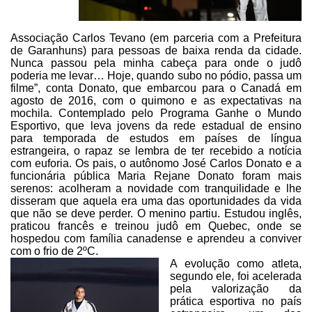
Associação Carlos Tevano (em parceria com a Prefeitura
de Garanhuns) para pessoas de baixa renda da cidade.
Nunca passou pela minha cabeça para onde o judô
poderia me levar… Hoje,
quando subo no pódio, passa um
filme”, conta Donato, que embarcou para o Canadá
em
agosto de 2016, com o quimono e as expectativas na
mochila. Contemplado pelo
Programa Ganhe o Mundo
Esportivo, que leva jovens da rede estadual de ensino
para temporada de estudos em países de língua
estrangeira, o rapaz se lembra de
ter recebido a notícia
com euforia. Os pais, o autônomo José Carlos Donato e a
funcionária pública Maria Rejane Donato foram mais
serenos: acolheram a
novidade com tranquilidade e lhe
disseram que aquela era uma das oportunidades
da vida
que não se deve perder. O menino partiu. Estudou inglês,
praticou
francês e treinou judô em Quebec, onde se
hospedou com família canadense e
aprendeu a conviver
com o frio de 2ºC.
A evolução como atleta,
segundo ele, foi acelerada
pela valorização da
prática esportiva no país