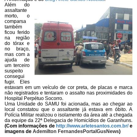
Além do
assaltante
morto, o
comparsa
também
ficou ferido
na região
do
tórax e
no braço,
mas com a
ajuda de
um terceiro
suspeito
consegui
fugir. Eles
estavam em um veículo de cor preta, de placas e marca
não registrados e
tentaram o assalto nas proximidades do
Hospital Perpétuo Socorro.
Uma Unidade do SAMU foi acionada, mas ao chegar ao
local constatou que
o assaltante já estava em óbito. A
Polícia Militar realizou o isolamento da
área até a chegada
da equipe da 22ª Delegacia de Homicídios de Garanhuns.
(Com informações de
http://www.arletesantos.com.br/
e
imagens de
Ademilton FernandesPortalGusNews
)